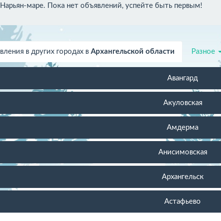
 Нарьян-маре. Пока нет объявлений, успейте быть первым!
вления в других городах в
Архангельской области
Разное
Авангард
Акуловская
Амдерма
Анисимовская
Архангельск
Астафьево